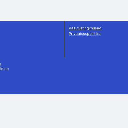
Kasutustingimused
Privaatsuspoliitika
70
tle.ee