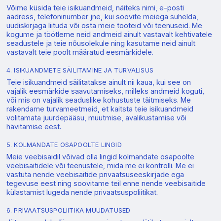
Võime küsida teie isikuandmeid, näiteks nimi, e-posti
aadress, telefoninumber jne, kui soovite meiega suhelda,
uudiskirjaga liituda või osta meie tooteid või teenuseid. Me
kogume ja töötleme neid andmeid ainult vastavalt kehtivatele
seadustele ja teie nõusolekule ning kasutame neid ainult
vastavalt teie poolt määratud eesmärkidele.
4. ISIKUANDMETE SÄILITAMINE JA TURVALISUS
Teie isikuandmeid säilitatakse ainult nii kaua, kui see on
vajalik eesmärkide saavutamiseks, milleks andmeid koguti,
või mis on vajalik seaduslike kohustuste täitmiseks. Me
rakendame turvameetmeid, et kaitsta teie isikuandmeid
volitamata juurdepääsu, muutmise, avalikustamise või
hävitamise eest.
5. KOLMANDATE OSAPOOLTE LINGID
Meie veebisaidil võivad olla lingid kolmandate osapoolte
veebisaitidele või teenustele, mida me ei kontrolli. Me ei
vastuta nende veebisaitide privaatsuseeskirjade ega
tegevuse eest ning soovitame teil enne nende veebisaitide
külastamist lugeda nende privaatsuspoliitikat.
6. PRIVAATSUSPOLIITIKA MUUDATUSED