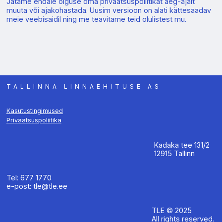
Jätame endale õiguse oma privaatsuspoliitikat aeg-ajalt
muuta või ajakohastada. Uusim versioon on alati kättesaadav
meie veebisaidil ning me teavitame teid olulistest mu.
TALLINNA LINNAEHITUSE AS
Kasutustingimused
Privaatsuspoliitika
Kadaka tee 131/2
12915 Tallinn
Tel: 677 1770
e-post: tle@tle.ee
TLE © 2025
All rights reserved.