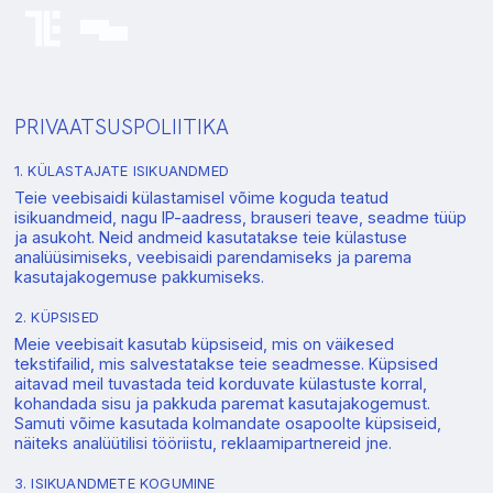
PRIVAATSUSPOLIITIKA
1. KÜLASTAJATE ISIKUANDMED
Teie veebisaidi külastamisel võime koguda teatud
isikuandmeid, nagu IP-aadress, brauseri teave, seadme tüüp
ja asukoht. Neid andmeid kasutatakse teie külastuse
analüüsimiseks, veebisaidi parendamiseks ja parema
kasutajakogemuse pakkumiseks.
2. KÜPSISED
Meie veebisait kasutab küpsiseid, mis on väikesed
tekstifailid, mis salvestatakse teie seadmesse. Küpsised
aitavad meil tuvastada teid korduvate külastuste korral,
kohandada sisu ja pakkuda paremat kasutajakogemust.
Samuti võime kasutada kolmandate osapoolte küpsiseid,
näiteks analüütilisi tööriistu, reklaamipartnereid jne.
3. ISIKUANDMETE KOGUMINE