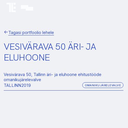
Tagasi portfoolio lehele
VESIVÄRAVA 50 ÄRI- JA
ELUHOONE
Vesivärava 50, Tallinn äri- ja eluhoone ehitustööde
omanikujärelevalve
TALLINN
2019
OMANIKUJÄRELEVALVE