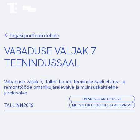
Tagasi portfoolio lehele
VABADUSE VÄLJAK 7
TEENINDUSSAAL
Vabaduse väljak 7, Tallinn hoone teenindussaali ehitus- ja
remonttööde omanikujärelevalve ja muinsuskaitseline
järelevalve
OMANIKUJÄRELEVALVE
TALLINN
2019
MUINSUSKAITSELINE JÄRELEVALVE