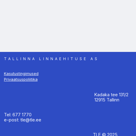
TALLINNA LINNAEHITUSE AS
Kasutustingimused
Privaatsuspoliitika
Kadaka tee 131/2
12915 Tallinn
Tel: 677 1770
e-post: tle@tle.ee
TLE © 2025