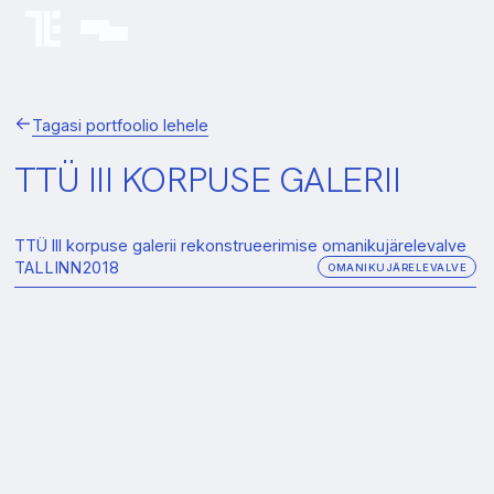
Tagasi portfoolio lehele
TTÜ III KORPUSE GALERII
TTÜ III korpuse galerii rekonstrueerimise omanikujärelevalve
TALLINN
2018
OMANIKUJÄRELEVALVE