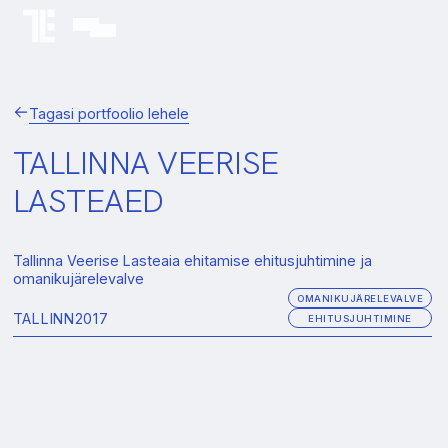
Tagasi portfoolio lehele
TALLINNA VEERISE
LASTEAED
Tallinna Veerise Lasteaia ehitamise ehitusjuhtimine ja
omanikujärelevalve
OMANIKUJÄRELEVALVE
TALLINN
2017
EHITUSJUHTIMINE