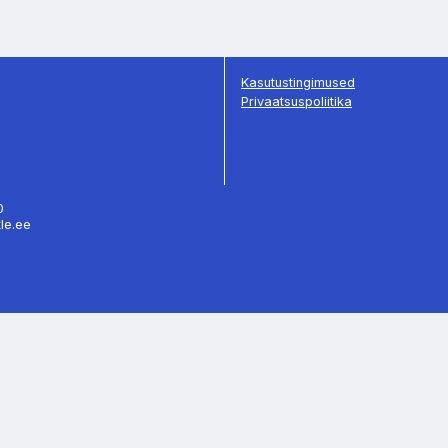
Kasutustingimused
Privaatsuspoliitika
70
tle.ee