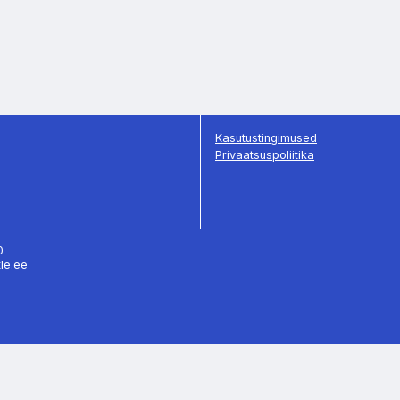
Kasutustingimused
Privaatsuspoliitika
70
tle.ee