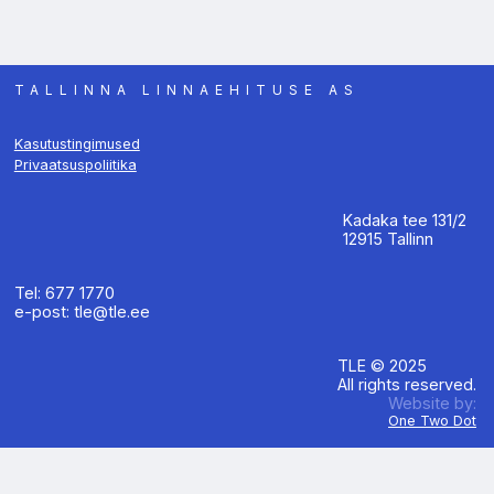
TALLINNA LINNAEHITUSE AS
Kasutustingimused
Privaatsuspoliitika
Kadaka tee 131/2
12915 Tallinn
Tel: 677 1770
e-post: tle@tle.ee
TLE © 2025
All rights reserved.
Website by:
One Two Dot