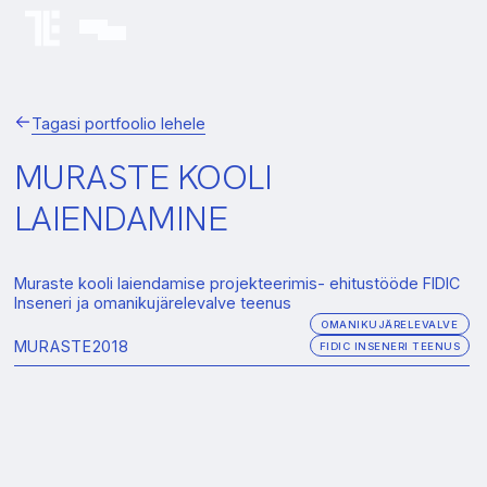
Tagasi portfoolio lehele
MURASTE KOOLI
LAIENDAMINE
Muraste kooli laiendamise projekteerimis- ehitustööde FIDIC
Inseneri ja omanikujärelevalve teenus
OMANIKUJÄRELEVALVE
MURASTE
2018
FIDIC INSENERI TEENUS