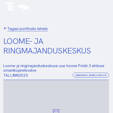
Tagasi portfoolio lehele
LOOME- JA
RINGMAJANDUSKESKUS
Loome ja ringmajanduskeskuse uue hoone Poldri 3 ehituse
omanikujarelevalve
TALLINN
2025
OMANIKUJÄRELEVALVE