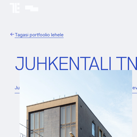
Tagasi portfoolio lehele
JUHKENTALI TN
Juhkentali tn 13, Tallinn – kortermaja ehituse omanikujärele