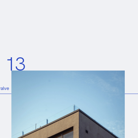
 13
valve