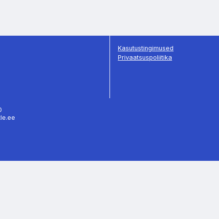
Kasutustingimused
Privaatsuspoliitika
70
tle.ee