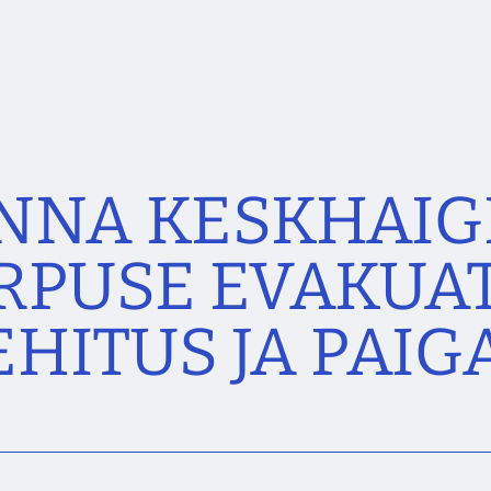
NNA KESKHAIGL
RPUSE EVAKUAT
 EHITUS JA PAI