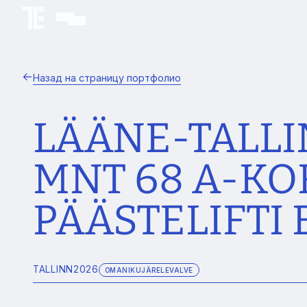
Назад на страницу портфолио
LÄÄNE-TALLI
MNT 68 A-KO
PÄÄSTELIFTI
TALLINN
2026
OMANIKUJÄRELEVALVE