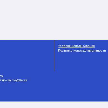
Условия использования
Политика конфиденциальности
770
 почта: tle@tle.ee