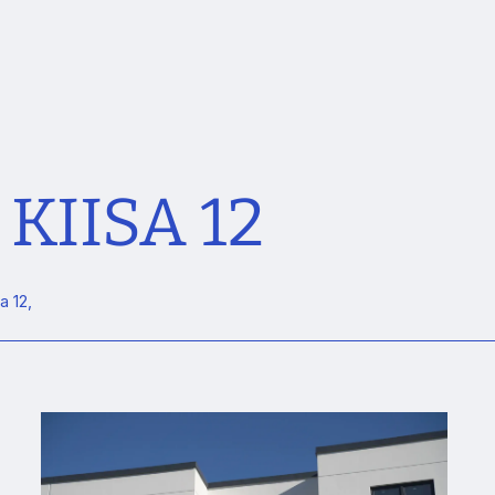
IISA 12
 12,