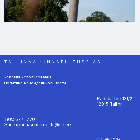
TALLINNA LINNAEHITUSE AS
Условия использования
Политика конфиденциальности
Kadaka tee 131/2
12915 Tallinn
Тел.: 677 1770
Электронная почта: tle@tle.ee
TLE © 2025